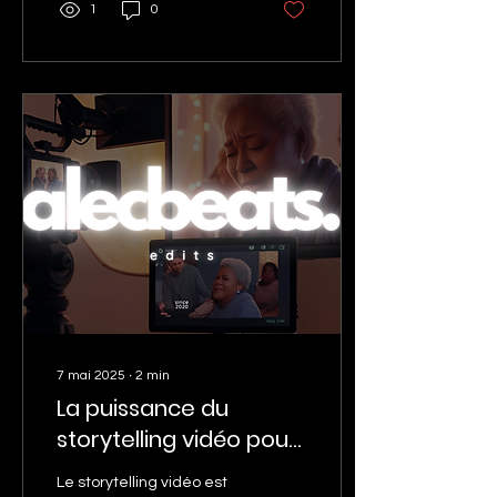
1
0
7 mai 2025
∙
2
min
La puissance du
storytelling vidéo pour
construire votre
Le storytelling vidéo est