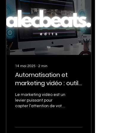
14 mai 2025
∙
2
min
Automatisation et
marketing vidéo : outils
indispensables en 2025
Le marketing vidéo est un
levier puissant pour
capter l’attention de votre
audience et booster votre
visibilité en ligne.