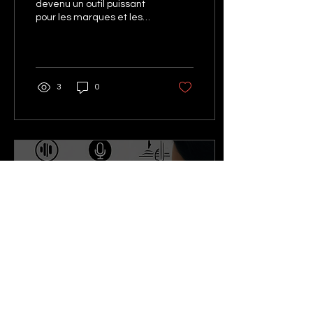
marque
devenu un outil puissant
pour les marques et les
business là où l'attention
est de plus en plus difficile
à capter
3
0